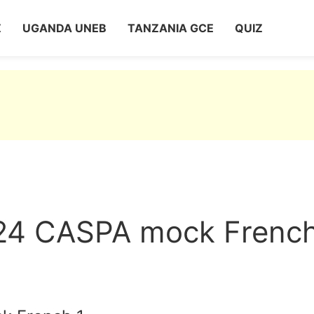
Z
UGANDA UNEB
TANZANIA GCE
QUIZ
024 CASPA mock French