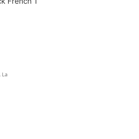
k French 1
. La