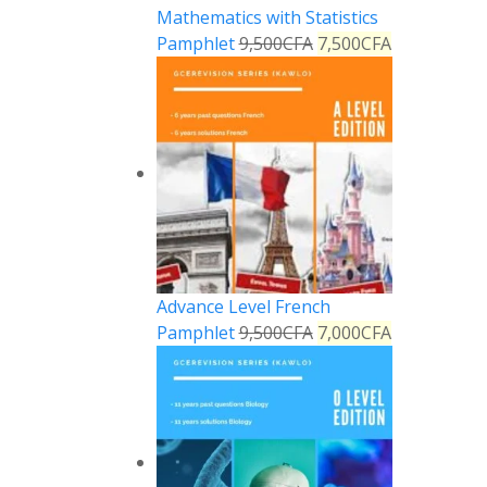
Mathematics with Statistics
Pamphlet
9,500
CFA
7,500
CFA
Advance Level French
Pamphlet
9,500
CFA
7,000
CFA