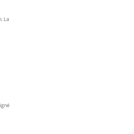
. La
ligné