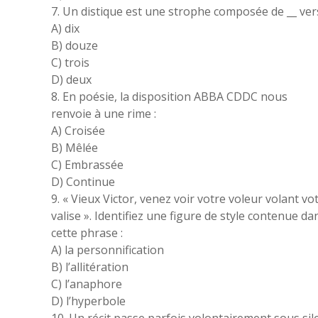
7. Un distique est une strophe composée de __ ver
A) dix
B) douze
C) trois
D) deux
8. En poésie, la disposition ABBA CDDC nous
renvoie à une rime :
A) Croisée
B) Mêlée
C) Embrassée
D) Continue
9. « Vieux Victor, venez voir votre voleur volant vo
valise ». Identifiez une figure de style contenue da
cette phrase :
A) la personnification
B) l’allitération
C) l’anaphore
D) l’hyperbole