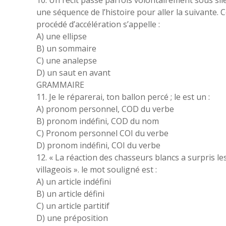
10. Un récit passe parfois volontairement sous sil
une séquence de l’histoire pour aller la suivante. 
procédé d’accélération s’appelle :
A) une ellipse
B) un sommaire
C) une analepse
D) un saut en avant
GRAMMAIRE
11. Je le réparerai, ton ballon percé ; le est un :
A) pronom personnel, COD du verbe
B) pronom indéfini, COD du nom
C) Pronom personnel COI du verbe
D) pronom indéfini, COI du verbe
12. « La réaction des chasseurs blancs a surpris le
villageois ». le mot souligné est :
A) un article indéfini
B) un article défini
C) un article partitif
D) une préposition