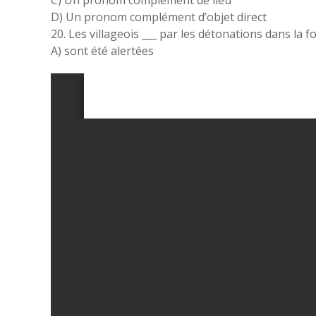
C) Un pronom complément de lieu
D) Un pronom complément d’objet direct
20. Les villageois ___ par les détonations dans la fo
A) sont été alertées