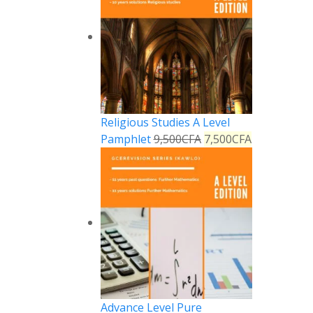
Religious Studies A Level
Pamphlet
9,500
CFA
7,500
CFA
Advance Level Pure