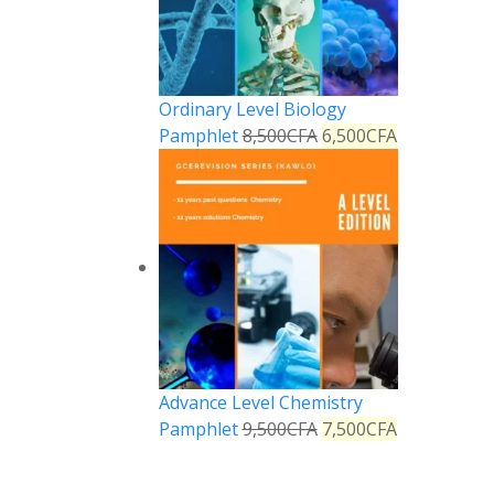
Ordinary Level Biology
Pamphlet
8,500
CFA
6,500
CFA
Advance Level Chemistry
Pamphlet
9,500
CFA
7,500
CFA