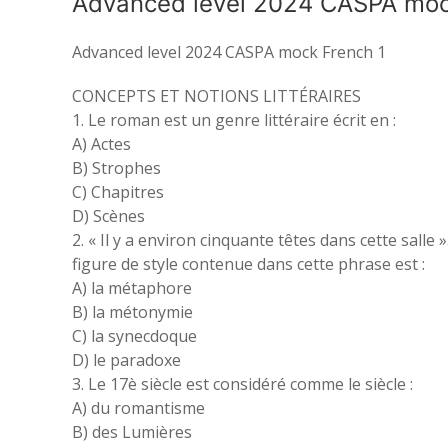
Advanced level 2024 CASPA moc
Advanced level 2024 CASPA mock French 1
CONCEPTS ET NOTIONS LITTÉRAIRES
1. Le roman est un genre littéraire écrit en :
A) Actes
B) Strophes
C) Chapitres
D) Scènes
2. « Il y a environ cinquante têtes dans cette salle »
figure de style contenue dans cette phrase est :
A) la métaphore
B) la métonymie
C) la synecdoque
D) le paradoxe
3. Le 17è siècle est considéré comme le siècle :
A) du romantisme
B) des Lumières